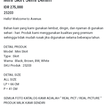
Mini Skirt Semi Denim
IDR 275,000
25203
Hello! Welcome to Avenue.
Bahan kain yang kami gunakan lembut, dingin, dan nyaman di gunakan
sehari - hari. Produk kami menggunakan kualitas yang premium
sehingga tidak mudah rusak jika digunakan selama beberapa tahun.
DETAIL PRODUK
Model : Mini Skirt
Type : Skirt
Warna : Black, Brown, BW, White
SKU Produk : 25203
DETAIL SIZE
ALL SIZE
LP = 66 CM
P = 41 CM
SEMUA FOTO KATALOG KAMI ADALAH " REAL PICT / REAL PICTURE "
PRODUK MILIK KAMI SENDIRI